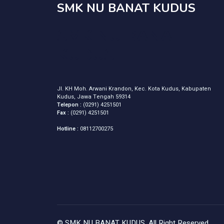
SMK NU BANAT KUDUS
SMK NU BANAT
KUDUS
Jl. KH Moh. Arwani Krandon, Kec. Kota Kudus, Kabupaten
Kudus, Jawa Tengah 59314
Telepon :
(0291) 4251501
Fax :
(0291) 4251501
Hotline :
08112700275
©
SMK NU BANAT KUDUS
, All Right Reserved.