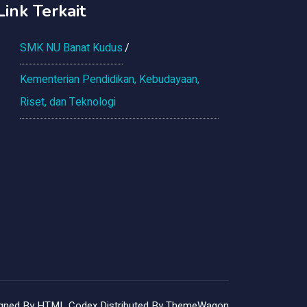
Link Terkait
SMK NU Banat Kudus
Kementerian Pendidikan, Kebudayaan,
Riset, dan Teknologi
gned By
HTML Codex
Distributed By
ThemeWagon